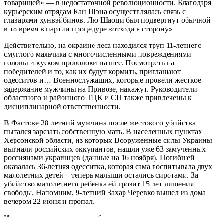
товарищей» — в недостаточной революционности. Благодаря
курьерским отрядам Кан Шэна осуществлялась связь с
главарями хунвэйбинов. Лю Шаоци был подвергнут обычной
в то время в партии процедуре «отхода в сторону».
Действительно, на окраине леса находился труп 11-летнего
смуглого мальчика с многочисленными повреждениями
головы и куском проволоки на шее. Посмотреть на
победителей и то, как их будут кормить, приглашают
одесситов и… Военнослужащих, которые провели жесткое
задержание мужчины на Привозе, накажут. Руководители
областного и районного ТЦК и СП также привлечены к
дисциплинарной ответственности.
В Фастове 28-летний мужчина после жестокого убийства
пытался зарезать собственную мать. В населенных пунктах
Херсонской области, из которых Вооруженные силы Украины
выгнали российских оккупантов, нашли уже 63 замученных
россиянами украинцев (данные на 16 ноября). Погибшей
оказалась 36-летняя одесситка, которая сама воспитывала двух
малолетних детей – теперь малыши остались сиротами. За
убийство малолетнего ребенка ей грозит 15 лет лишения
свободы. Напомним, 9-летний Захар Черевко вышел из дома
вечером 22 июня и пропал.