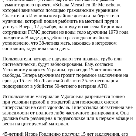
гуманитарного проекта «Schana Menschen für Menschen»,
который занимается помощью гражданским украинцам.
Спасатели в Измаильском районе достали на берег тело
мужчины, который пошел рыбачить на местный пруд и
утонул. Вчера, 12 декабря, на пруду возле села Кирнички
сотрудники ГСЧС достали из воды тело мужчины 1970 года
рождения. В ходе досудебного расследования было
установлено, что 38-летняя мать, находясь в нетрезвом
состоянии, задушила свою дочь.
Пользователи, которые нарушают эти правила грубо или
систематически, будут заблокированы. Ему, согласно
Уголовному кодексу Украины, грозит до 15 лет лишения
свободы. Теперь мужчинам грозит тюремное заключение на
срок до 15 лет. Во Львовской области 25-летнего парня
подозревают в убийстве 50-летнего ветерана АТО.
Использование материалов Vgorode.ua разрешается только
при условии прямой и открытой для поисковых систем
гиперссылки на сайт vgorode.ua. Гиперссылка обязательна вне
зависимости от полного либо частичного цитирования. Она
должна быть размещена в подзаголовке или в первом абзаце и
вести на цитируемый материал.
45-летний Игорь Гордиенко получил 15 лет заключения, его