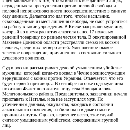
Идея заключается в том, чтобы вносить все данные о лицах,
осужденных за преступления против половой свободы и
половой неприкосновенности несовершеннолетних в единую
базу данных. Делается это для того, чтобы насильник,
освобожденный из мест лишения свободы, не смог устроиться
на работу в такие учреждения. В Киеве задержали мужчину,
который во время распития алкоголя нанес 17 ножевых
ранений товарищу по разным частям тела. В оккупированной
Макеевке Донецкой области расстреляли семью из восьми
человек, среди них четверо детей. Умышленное тяжкое
телесное повреждение, причиненное в состоянии сильного
душевного волнения.
Суд в россии рассматривает дело об умышленном убийстве
мужчины, который когда-то воевал в Чечне военнослужащим,
вернувшимся с войны против Украины. Отмечается, что это
будет первый приговор… В сентябре того же года мужчины
похитили 48-летнюю жительницу села Новоданиловка
Мелитопольского района. Предварительно, захватчики начали
приставать к Наталье, и за нее заступился муж. По
уточненным данным, оккупанты, находясь в состоянии
алкогольного опьянения, разбили окна в доме семьи и
проникли внутрь. Однако, вероятнее всего, этот случай
считают умышленным убийством, совершенным группой
лиц.