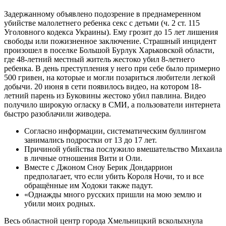
Задержанному объявлено подозрение в преднамеренном
убийстве малолетнего ребенка секс с детьми (ч. 2 ст. 115
Уголовного кодекса Украины). Ему грозит до 15 лет лишения
свободы или пожизненное заключение. Страшный инцидент
произошел в поселке Большой Бурлук Харьковской области,
где 48-летний местный житель жестоко убил 8-летнего
ребенка. В день преступления у него при себе было примерно
500 гривен, на которые и могли позариться любители легкой
добычи. 20 июня в сети появилось видео, на котором 18-
летний парень из Буковины жестоко убил павлина. Видео
получило широкую огласку в СМИ, а пользователи интернета
быстро разоблачили живодера.
Согласно информации, систематическим буллингом
занимались подростки от 13 до 17 лет.
Причиной убийства послужило вмешательство Михаила
в личные отношения Вити и Оли.
Вместе с Джоном Сноу Берик Дондаррион
предполагает, что если убить Короля Ночи, то и все
обращённые им Ходоки также падут.
«Однажды много русских пришли на мою землю и
убили моих родных.
Весь областной центр города Хмельницкий всколыхнула