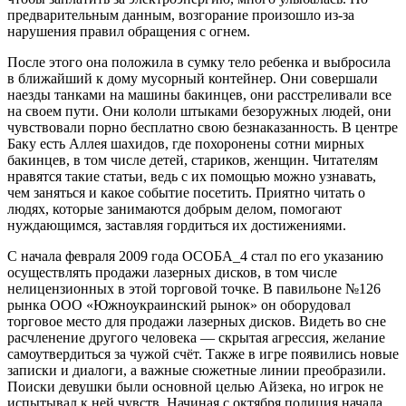
предварительным данным, возгорание произошло из-за
нарушения правил обращения с огнем.
После этого она положила в сумку тело ребенка и выбросила
в ближайший к дому мусорный контейнер. Они совершали
наезды танками на машины бакинцев, они расстреливали все
на своем пути. Они кололи штыками безоружных людей, они
чувствовали порно бесплатно свою безнаказанность. В центре
Баку есть Аллея шахидов, где похоронены сотни мирных
бакинцев, в том числе детей, стариков, женщин. Читателям
нравятся такие статьи, ведь с их помощью можно узнавать,
чем заняться и какое событие посетить. Приятно читать о
людях, которые занимаются добрым делом, помогают
нуждающимся, заставляя гордиться их достижениями.
С начала февраля 2009 года ОСОБА_4 стал по его указанию
осуществлять продажи лазерных дисков, в том числе
нелицензионных в этой торговой точке. В павильоне №126
рынка ООО «Южноукраинский рынок» он оборудовал
торговое место для продажи лазерных дисков. Видеть во сне
расчленение другого человека — скрытая агрессия, желание
самоутвердиться за чужой счёт. Также в игре появились новые
записки и диалоги, а важные сюжетные линии преобразили.
Поиски девушки были основной целью Айзека, но игрок не
испытывал к ней чувств. Начиная с октября полиция начала