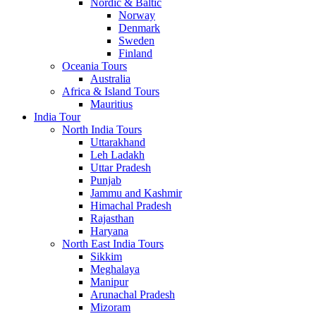
Nordic & Baltic
Norway
Denmark
Sweden
Finland
Oceania Tours
Australia
Africa & Island Tours
Mauritius
India Tour
North India Tours
Uttarakhand
Leh Ladakh
Uttar Pradesh
Punjab
Jammu and Kashmir
Himachal Pradesh
Rajasthan
Haryana
North East India Tours
Sikkim
Meghalaya
Manipur
Arunachal Pradesh
Mizoram