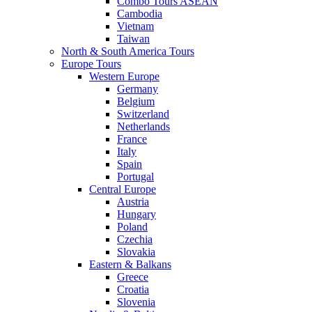
Combo Tours ASEAN
Cambodia
Vietnam
Taiwan
North & South America Tours
Europe Tours
Western Europe
Germany
Belgium
Switzerland
Netherlands
France
Italy
Spain
Portugal
Central Europe
Austria
Hungary
Poland
Czechia
Slovakia
Eastern & Balkans
Greece
Croatia
Slovenia