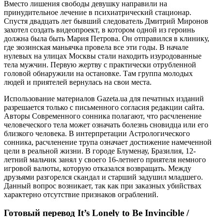
Вместо лишения свободы девушку направили на
принудительное лечение в психиатрический стационар.
Спустя двадцать лет бывший следователь Дмитрий Миронов
захотел создать видеопроект, в котором одной из героинь
должна была быть Мария Петрова. Он отправился в клинику,
где зюзинская маньячка провела все эти годы. В начале
нулевых на улицах Москвы стали находить изуродованные
тела мужчин. Первую жертву с практически отрубленной
головой обнаружили на остановке. Там группа молодых
людей и приятелей вернулась на свои места.
Использование материалов Gazeta.ua для печатных изданий
разрешается только с письменного согласия редакции сайта.
Авторы Современного сонника полагают, что расчленение
человеческого тела может означать болезнь сновидца или его
близкого человека. В интерпретации Астрологического
сонника, расчленение трупа означает достижение намеченной
цели в реальной жизни. В городе Блуменау, Бразилия, 12-
летний мальчик занял у своего 16-летнего приятеля немного
игровой валюты, которую отказался возвращать. Между
друзьями разгорелся скандал и старший задушил младшего.
Данный вопрос возникает, так как при заказных убийствах
характерно отсутствие признаков ограблений.
Готовый перевод It’s Lonely to Be Invincible /