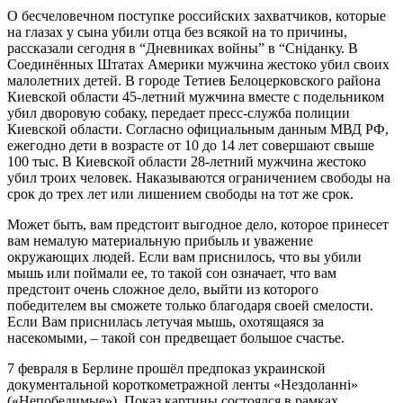
О бесчеловечном поступке российских захватчиков, которые
на глазах у сына убили отца без всякой на то причины,
рассказали сегодня в “Дневниках войны” в “Сніданку. В
Соединённых Штатах Америки мужчина жестоко убил своих
малолетних детей. В городе Тетиев Белоцерковского района
Киевской области 45-летний мужчина вместе с подельником
убил дворовую собаку, передает пресс-служба полиции
Киевской области. Согласно официальным данным МВД РФ,
ежегодно дети в возрасте от 10 до 14 лет совершают свыше
100 тыс. В Киевской области 28-летний мужчина жестоко
убил троих человек. Наказываются ограничением свободы на
срок до трех лет или лишением свободы на тот же срок.
Может быть, вам предстоит выгодное дело, которое принесет
вам немалую материальную прибыль и уважение
окружающих людей. Если вам приснилось, что вы убили
мышь или поймали ее, то такой сон означает, что вам
предстоит очень сложное дело, выйти из которого
победителем вы сможете только благодаря своей смелости.
Если Вам приснилась летучая мышь, охотящаяся за
насекомыми, – такой сон предвещает большое счастье.
7 февраля в Берлине прошёл предпоказ украинской
документальной короткометражной ленты «Нездоланні»
(«Непобедимые»). Показ картины состоялся в рамках