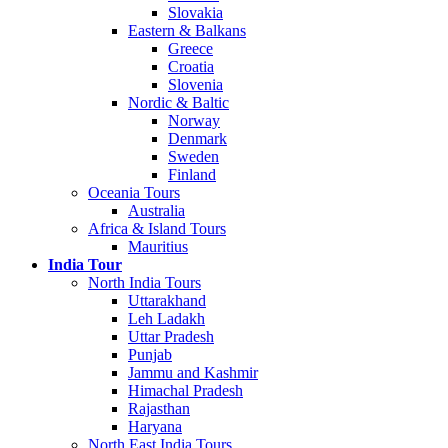
Slovakia
Eastern & Balkans
Greece
Croatia
Slovenia
Nordic & Baltic
Norway
Denmark
Sweden
Finland
Oceania Tours
Australia
Africa & Island Tours
Mauritius
India Tour
North India Tours
Uttarakhand
Leh Ladakh
Uttar Pradesh
Punjab
Jammu and Kashmir
Himachal Pradesh
Rajasthan
Haryana
North East India Tours