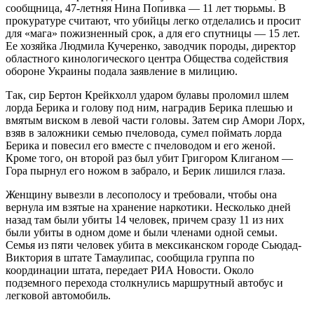
сообщница, 47-летняя Нина Попивка — 11 лет тюрьмы. В
прокуратуре считают, что убийцы легко отделались и просит
для «мага» пожизненный срок, а для его спутницы — 15 лет.
Ее хозяйка Людмила Кучеренко, заводчик породы, директор
областного кинологического центра Общества содействия
обороне Украины подала заявление в милицию.
Так, сир Бертон Крейкхолл ударом булавы проломил шлем
лорда Берика и голову под ним, наградив Берика плешью и
вмятым виском в левой части головы. Затем сир Амори Лорх,
взяв в заложники семью пчеловода, сумел поймать лорда
Берика и повесил его вместе с пчеловодом и его женой.
Кроме того, он второй раз был убит Григором Клиганом —
Гора пырнул его ножом в забрало, и Берик лишился глаза.
Женщину вывезли в лесополосу и требовали, чтобы она
вернула им взятые на хранение наркотики. Несколько дней
назад там были убиты 14 человек, причем сразу 11 из них
были убиты в одном доме и были членами одной семьи.
Семья из пяти человек убита в мексиканском городе Сьюдад-
Виктория в штате Тамаулипас, сообщила группа по
координации штата, передает РИА Новости. Около
подземного перехода столкнулись маршрутный автобус и
легковой автомобиль.