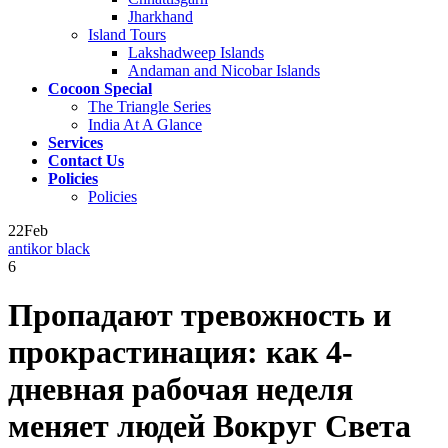
Jharkhand
Island Tours
Lakshadweep Islands
Andaman and Nicobar Islands
Cocoon Special
The Triangle Series
India At A Glance
Services
Contact Us
Policies
Policies
22
Feb
antikor black
6
Пропадают тревожность и
прокрастинация: как 4-
дневная рабочая неделя
меняет людей Вокруг Света