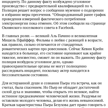
инциденту. По данному факту возбуждено уголовное
производство с предварительной квалификацией по ч.
Полиция решает вопрос о сообщении мужчине о подозрении
и избрании меры пресечения. “Обнародованный ранее график
проведения измерений фактического потребления
электроэнергии пока отменен. Об этом сообщили на странице
Окнянского поселкового совета в Facebook.
В главных ролях — великий Аль Пачино и великолепная
Мишель Пфайффер. Фильмы о любви с разницей в возрасте,
как правило, сильно отличаются от стандартных
романтических картин про ровесников. Сейчас Кевин Крейн
находится в больнице, его состояние оценивают как крайне
тяжелое, неизвестно, сможет ли он выжить. По данному факту
полиция возбудила уголовное дело, однако
правоохранительные органы не могут полноценно
расследовать инцидент, поскольку актер находится в
бессознательном состоянии.
Для истерзанной души и сознания Пьера эта встреча, как он
считал, была спасением. Но Пьер не обладает достаточной
силой духа и знаниями, чтобы открыть это великое, найти
истинное предназначение человеческой жизни. Раздумья не
оставляли молодого человека, делая его жизнь невыносимой.
Краткая характеристика Пьера Безухова дает право говорить о