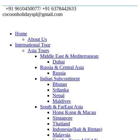
+91 9610450077/ +91 6378442633
cocoonholidayspl@gmail.com
Home
About Us
International Tour
Asia Tours
Middle East & Mediterranean
Dubai
Russia & Central Asia
Russia
Indian Subcontinent
Bhutan
Srilanka
Nepal
Maldives
South & FarEast Asia
Hong Kong & Macau
Singapore
Thailand
Indonesia(Bali & Bintan)
Malaysia