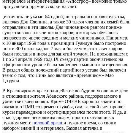
материалов Интернет-издания «Апостроф» возможно только
при условии прямой ссылки на сайт.
[источник не указан 645 дней] центрального правительства,
включая Дэн Сяопина, а также 30 тысяч членов их семей были
отправлены в эти школы. Для чиновников рангом пониже
существовали тысячи школ кадров, в которых обучалось
неизвестное число средних и мелких чиновников. Например,
к 10 января 1969 года в провинции Гуандун было построено
почти 300 школ кадров 7 мая и более чем сто тысяч кадров
были посланы в низы для занятий трудом. На проходившем с
1 по 24 апреля 1969 года IX съезде партии окончательно на
официальном уровне была закреплена маоистская идеология.
В раздел общих положений партийного устава был включён
тезис о том, что Линь Бяо является «преемником» Мао
Цзэдуна.
В Красноярском крае полицейские возбудили уголовное дело
в отношении жителя Абанского района, подозреваемого в
убийстве своей кошки. Кроме ОЧЕНЬ хороших знаний по
оказанию ПМП со времен службы, сам, за свой счет прошел
курсы парамедиков и сертифицировался после этого. И да, я
спас здоровье нескольким людям, просто оказавшись в
нужном месте
половой орган
и нужное время, со своим
набором знаний и материалов. Базовая аптечка и