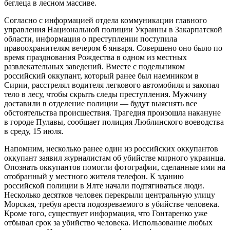
беглеца в лесном массиве.
Согласно с информацией отдела коммуникации главного
управления Национальной полиции Украины в Закарпатской
области, информация о преступлении поступила
правоохранителям вечером 6 января. Совершено оно было по
время празднования Рождества в одном из местных
развлекательных заведений. Вместе с подельником
российский оккупант, который ранее был наемником в
Сирии, расстрелял водителя легкового автомобиля и закопал
тело в лесу, чтобы скрыть следы преступления. Мужчину
доставили в отделение полиции — будут выяснять все
обстоятельства происшествия. Трагедия произошла накануне
в городе Пулавы, сообщает полиция Люблинского воеводства
в среду, 15 июля.
Напомним, несколько ранее один из российских оккупантов
оккупант заявил журналистам об убийстве мирного украинца.
Опознать оккупантов помогли фотографии, сделанные ими на
отобранный у местного жителя телефон. К зданию
российской полиции в Ялте начали подтягиваться люди.
Несколько десятков человек перекрыли центральную улицу
Морская, требуя ареста подозреваемого в убийстве человека.
Кроме того, существует информация, что Гонтаренко уже
отбывал срок за убийство человека. Использование любых