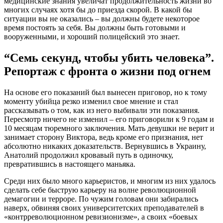
медицинские знания увеличат продолжительность жизни во
многих случаях хотя бы до приезда скорой. В какой бы
ситуации вы не оказались – вы должны будете некоторое
время постоять за себя. Вы должны быть готовыми и
вооруженными, и хороший полицейский это знает.
“Семь секунд, чтобы убить человека”.
Репортаж с фронта о жизни под огнем
На основе его показаний был вынесен приговор, но к тому
моменту убийца резко изменил свое мнение и стал
рассказывать о том, как из него выбивали эти показания.
Пересмотр ничего не изменил – его приговорили к 9 годам и
10 месяцам тюремного заключения. Мать девушки не верит и
занимает сторону Виктора, ведь кроме его признания, нет
абсолютно никаких доказательств. Вернувшись в Украину,
Анатолий продолжил кровавый путь в одиночку,
превратившись в настоящего маньяка.
Среди них было много карьеристов, и многим из них удалось
сделать себе быструю карьеру на волне революционной
демагогии и терроре. По чужим головам они забирались
наверх, обвиняя своих университетских преподавателей в
«контрреволюционном ревизионизме», а своих «боевых