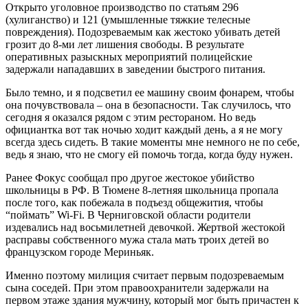
Открыто уголовное производство по статьям 296
(хулиганство) и 121 (умышленные тяжкие телесные
повреждения). Подозреваемым как жестоко убивать детей
грозит до 8-ми лет лишения свободы. В результате
оперативных разыскных мероприятий полицейские
задержали нападавших в заведении быстрого питания.
Было темно, и я подсветил ее машину своим фонарем, чтобы
она почувствовала – она в безопасности. Так случилось, что
сегодня я оказался рядом с этим рестораном. Но ведь
официантка вот так ночью ходит каждый день, а я не могу
всегда здесь сидеть. В такие моменты мне немного не по себе,
ведь я знаю, что не смогу ей помочь тогда, когда буду нужен.
Ранее Фокус сообщал про другое жестокое убийство
школьницы в РФ. В Тюмене 8-летняя школьница пропала
после того, как побежала в подъезд общежития, чтобы
“поймать” Wi-Fi. В Черниговской области родители
издевались над восьмилетней девочкой. Жертвой жестокой
расправы собственного мужа стала мать троих детей во
французском городе Мериньяк.
Именно поэтому милиция считает первым подозреваемым
сына соседей. При этом правоохранители задержали на
первом этаже здания мужчину, который мог быть причастен к