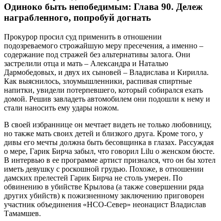
Одиноко быть непобедимым: Глава 90. Дележ
награбленного, попробуй догнать
Прокурор просил суд применить в отношении
подозреваемого строжайшую меру пресечения, а именно –
содержание под стражей без альтернативы залога. Они
застрелили отца и мать – Александра и Наталью
Дармобедовых, и двух их сыновей – Владислава и Кирилла.
Как выяснилось, злоумышленники, распивая спиртные
напитки, увидели потерпевшего, который собирался ехать
домой. Решив завладеть автомобилем они подошли к нему и
стали наносить ему удары ножом.
В своей избраннице он мечтает видеть не только любовницу,
но также мать своих детей и близкого друга. Кроме того, у
дивы его мечты должна быть бесовщинка в глазах. Рассуждая
о мере, Гарик Бирча забыл, что говорил Lilu о женском бюсте.
В интервью в ее программе артист признался, что он бы хотел
иметь девушку с роскошной грудью. Похоже, в отношении
дамских прелестей Гарик Бирча не столь умерен. По
обвинению в убийстве Крылова (а также совершении ряда
других убийств) к пожизненному заключению приговорен
участник объединения «НСО-Север» неонацист Владислав
Тамамшев.