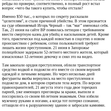
рейды по проверке, соответственно, в полный рост встал
вопрос «чего бы такого купить, чтобы отстали?
Именно $50 тыс., о которых по секрету рассказали
“целителям”, и стали причиной убийства. В этом признается
на суде обвиняемый Игорь Черный – так “маг” именовал себя.
Так, 21 июня на сайте ВР появилась петиция с требованием
ввести смертную казнь для убийц и насильников детей. Кроме
того, практически под каждой новостью в соцсетях о новом
происшествии с ребенком, сотни пользователей требуют
лишать жизни преступников. 21 июня в Запорожье
полицейские задержали 52-летнего местного жителя, который
изнасиловал 12-летнюю девочку и снял это на видео.
Там закопали орудия преступления, облили транспортное
средство водкой и подожгли его вместе со своим верхней
одеждой и личными вещами. Но через несколько дней
фигуранты якобы вернулись на место преступления и
подожгли дом, в котором спрятали тела жертв. По версии
правоохранителей, 21 августа этого года двое торецких
парней, уже имеющих приговоры за кражи, выпили и
поссорились со своим 44-летним знакомым. Они избили
мужчину руками и ногами, а когда тот потерял сознание,
оттащили его к разрушенному зданию и забросали камнями.