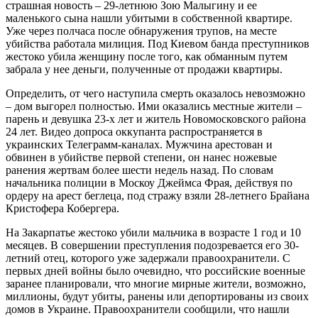
страшная новость – 29-летнюю Зою Малыгину и ее
маленького сына нашли убитыми в собственной квартире.
Уже через полчаса после обнаружения трупов, на месте
убийства работала милиция. Под Киевом банда преступников
жестоко убила женщину после того, как обманным путем
забрала у нее деньги, полученные от продажи квартиры.
Определить, от чего наступила смерть оказалось невозможно
– дом выгорел полностью. Ими оказались местные жители –
парень и девушка 23-х лет и житель Новомосковского района
24 лет. Видео допроса оккупанта распространяется в
украинских Телеграмм-каналах. Мужчина арестован и
обвинен в убийстве первой степени, он нанес ножевые
ранения жертвам более шести недель назад. По словам
начальника полиции в Москоу Джеймса Фрая, действуя по
ордеру на арест беглеца, под стражу взяли 28-летнего Брайана
Кристофера Кобергера.
На Закарпатье жестоко убили мальчика в возрасте 1 год и 10
месяцев. В совершении преступления подозревается его 30-
летний отец, которого уже задержали правоохранители. С
первых дней войны было очевидно, что российские военные
заранее планировали, что многие мирные жители, возможно,
миллионы, будут убиты, ранены или депортированы из своих
домов в Украине. Правоохранители сообщили, что нашли