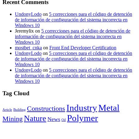
Recent Comments
UndonyLodo
on
5 correcciones para el código de detención
de información de configuración del sistema incorrecta en
Windows 10
Jeremylix
on
5 correcciones para el código de detención de
información de configuración del sistema incorrecta en
Windows 10
mostbet_cnka
on
Front End Developer Certification
UndonyLodo
on
5 correcciones para el código de detención
de información de configuración del sistema incorrecta en
Windows 10
UndonyLodo
on
5 correcciones para el código de detención
de información de configuración del sistema incorrecta en
Windows 10
Tag Cloud
Industry
Metal
Constructions
Article
Building
Polymer
Nature
Mining
News
Oil