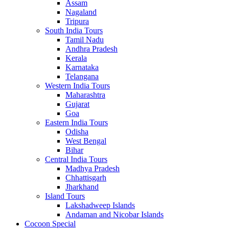
Assam
Nagaland
Tripura
South India Tours
Tamil Nadu
Andhra Pradesh
Kerala
Karnataka
Telangana
Western India Tours
Maharashtra
Gujarat
Goa
Eastern India Tours
Odisha
West Bengal
Bihar
Central India Tours
Madhya Pradesh
Chhattisgarh
Jharkhand
Island Tours
Lakshadweep Islands
Andaman and Nicobar Islands
Cocoon Special