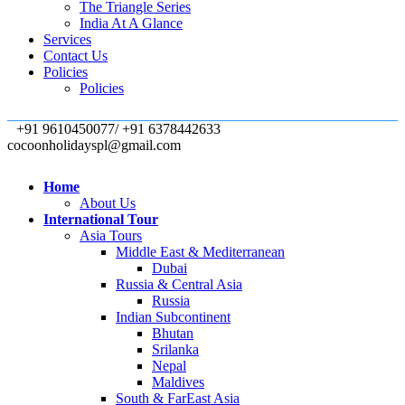
The Triangle Series
India At A Glance
Services
Contact Us
Policies
Policies
+91 9610450077/ +91 6378442633
cocoonholidayspl@gmail.com
Home
About Us
International Tour
Asia Tours
Middle East & Mediterranean
Dubai
Russia & Central Asia
Russia
Indian Subcontinent
Bhutan
Srilanka
Nepal
Maldives
South & FarEast Asia