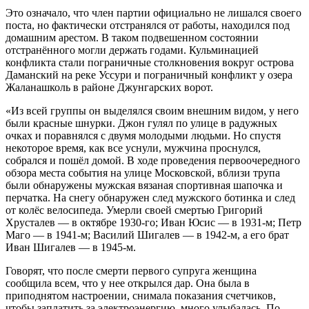
Это означало, что член партии официально не лишался своего
поста, но фактически отстранялся от работы, находился под
домашним арестом. В таком подвешенном состоянии
отстранённого могли держать годами. Кульминацией
конфликта стали пограничные столкновения вокруг острова
Даманский на реке Уссури и пограничный конфликт у озера
Жаланашколь в районе Джунгарских ворот.
«Из всей группы он выделялся своим внешним видом, у него
были красные шнурки. Джон гулял по улице в радужных
очках и поравнялся с двумя молодыми людьми. Но спустя
некоторое время, как все уснули, мужчина проснулся,
собрался и пошёл домой. В ходе проведения первоочередного
обзора места события на улице Московской, вблизи трупа
были обнаружены мужская вязаная спортивная шапочка и
перчатка. На снегу обнаружен след мужского ботинка и след
от колёс велосипеда. Умерли своей смертью Григорий
Хрусталев — в октябре 1930-го; Иван Юсис — в 1931-м; Петр
Маго — в 1941-м; Василий Шигалев — в 1942-м, а его брат
Иван Шигалев — в 1945-м.
Говорят, что после смерти первого супруга женщина
сообщила всем, что у нее открылся дар. Она была в
приподнятом настроении, снимала показания счетчиков,
чтобы заплатить за электроэнергию, много улыбалась. По