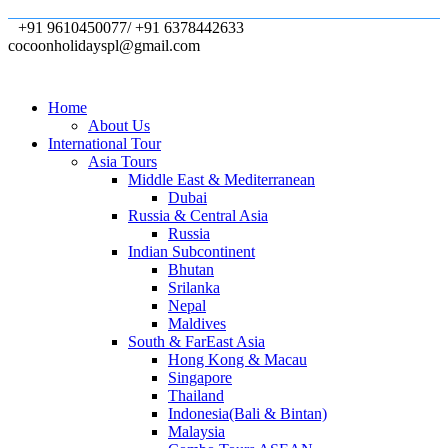
+91 9610450077/ +91 6378442633
cocoonholidayspl@gmail.com
Home
About Us
International Tour
Asia Tours
Middle East & Mediterranean
Dubai
Russia & Central Asia
Russia
Indian Subcontinent
Bhutan
Srilanka
Nepal
Maldives
South & FarEast Asia
Hong Kong & Macau
Singapore
Thailand
Indonesia(Bali & Bintan)
Malaysia