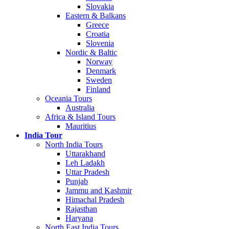
Slovakia
Eastern & Balkans
Greece
Croatia
Slovenia
Nordic & Baltic
Norway
Denmark
Sweden
Finland
Oceania Tours
Australia
Africa & Island Tours
Mauritius
India Tour
North India Tours
Uttarakhand
Leh Ladakh
Uttar Pradesh
Punjab
Jammu and Kashmir
Himachal Pradesh
Rajasthan
Haryana
North East India Tours