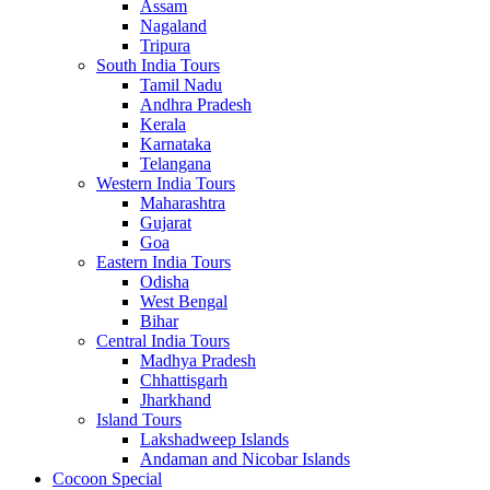
Assam
Nagaland
Tripura
South India Tours
Tamil Nadu
Andhra Pradesh
Kerala
Karnataka
Telangana
Western India Tours
Maharashtra
Gujarat
Goa
Eastern India Tours
Odisha
West Bengal
Bihar
Central India Tours
Madhya Pradesh
Chhattisgarh
Jharkhand
Island Tours
Lakshadweep Islands
Andaman and Nicobar Islands
Cocoon Special