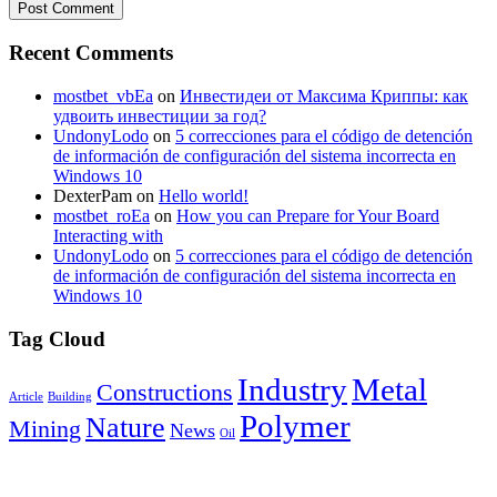
Recent Comments
mostbet_vbEa
on
Инвестидеи от Максима Криппы: как
удвоить инвестиции за год?
UndonyLodo
on
5 correcciones para el código de detención
de información de configuración del sistema incorrecta en
Windows 10
DexterPam
on
Hello world!
mostbet_roEa
on
How you can Prepare for Your Board
Interacting with
UndonyLodo
on
5 correcciones para el código de detención
de información de configuración del sistema incorrecta en
Windows 10
Tag Cloud
Industry
Metal
Constructions
Article
Building
Polymer
Nature
Mining
News
Oil