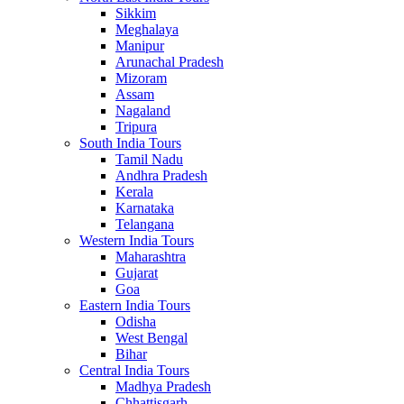
Sikkim
Meghalaya
Manipur
Arunachal Pradesh
Mizoram
Assam
Nagaland
Tripura
South India Tours
Tamil Nadu
Andhra Pradesh
Kerala
Karnataka
Telangana
Western India Tours
Maharashtra
Gujarat
Goa
Eastern India Tours
Odisha
West Bengal
Bihar
Central India Tours
Madhya Pradesh
Chhattisgarh