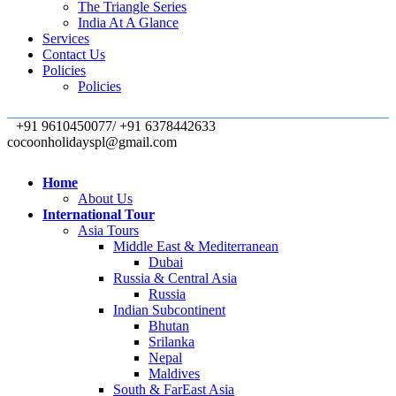
The Triangle Series
India At A Glance
Services
Contact Us
Policies
Policies
+91 9610450077/ +91 6378442633
cocoonholidayspl@gmail.com
Home
About Us
International Tour
Asia Tours
Middle East & Mediterranean
Dubai
Russia & Central Asia
Russia
Indian Subcontinent
Bhutan
Srilanka
Nepal
Maldives
South & FarEast Asia