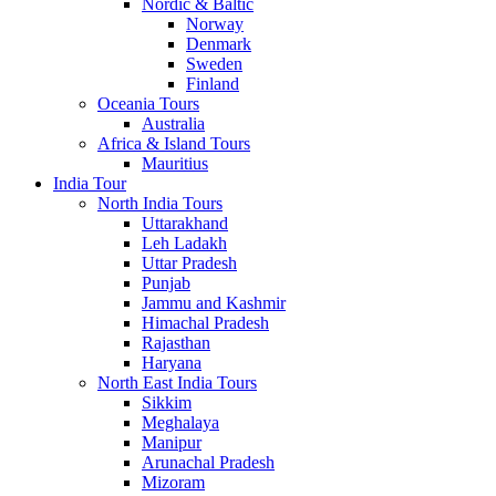
Nordic & Baltic
Norway
Denmark
Sweden
Finland
Oceania Tours
Australia
Africa & Island Tours
Mauritius
India Tour
North India Tours
Uttarakhand
Leh Ladakh
Uttar Pradesh
Punjab
Jammu and Kashmir
Himachal Pradesh
Rajasthan
Haryana
North East India Tours
Sikkim
Meghalaya
Manipur
Arunachal Pradesh
Mizoram