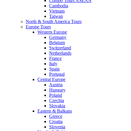
Combo Tours ASEAN
Cambodia
Vietnam
Taiwan
North & South America Tours
Europe Tours
Western Europe
Germany
Belgium
Switzerland
Netherlands
France
Italy
Spain
Portugal
Central Europe
Austria
Hungary
Poland
Czechia
Slovakia
Eastern & Balkans
Greece
Croatia
Slovenia