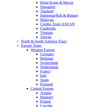
Hong Kong & Macau
Singapore
Thailand
Indonesia(Bali & Bintan)
Malaysia
Combo Tours ASEAN
Cambodia
Vietnam
Taiwan
North & South America Tours
Europe Tours
Western Europe
Germany
Belgium
Switzerland
Netherlands
France
Italy
Spain
Portugal
Central Europe
Austria
Hungary
Poland
Czechia