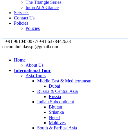
The Triangle Series
India At A Glance
Services
Contact Us
Policies
Policies
+91 9610450077/ +91 6378442633
cocoonholidayspl@gmail.com
Home
About Us
International Tour
Asia Tours
Middle East & Mediterranean
Dubai
Russia & Central Asia
Russia
Indian Subcontinent
Bhutan
Srilanka
Nepal
Maldives
South & FarEast Asia