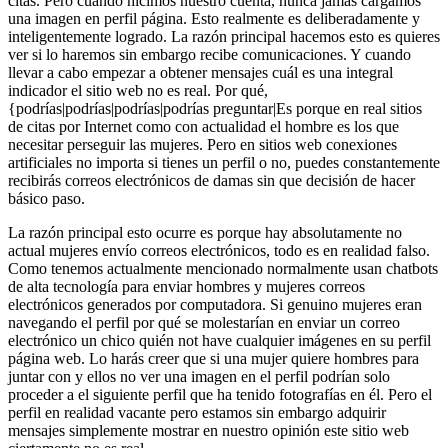
citas. Pero cuando hicimos nuestro cuenta, nunca jamás cargamos
una imagen en perfil página. Esto realmente es deliberadamente y
inteligentemente logrado. La razón principal hacemos esto es quieres
ver si lo haremos sin embargo recibe comunicaciones. Y cuando
llevar a cabo empezar a obtener mensajes cuál es una integral
indicador el sitio web no es real. Por qué,
{podrías|podrías|podrías|podrías preguntar|Es porque en real sitios
de citas por Internet como con actualidad el hombre es los que
necesitar perseguir las mujeres. Pero en sitios web conexiones
artificiales no importa si tienes un perfil o no, puedes constantemente
recibirás correos electrónicos de damas sin que decisión de hacer
básico paso.
La razón principal esto ocurre es porque hay absolutamente no
actual mujeres envío correos electrónicos, todo es en realidad falso.
Como tenemos actualmente mencionado normalmente usan chatbots
de alta tecnología para enviar hombres y mujeres correos
electrónicos generados por computadora. Si genuino mujeres eran
navegando el perfil por qué se molestarían en enviar un correo
electrónico un chico quién not have cualquier imágenes en su perfil
página web. Lo harás creer que si una mujer quiere hombres para
juntar con y ellos no ver una imagen en el perfil podrían solo
proceder a el siguiente perfil que ha tenido fotografías en él. Pero el
perfil en realidad vacante pero estamos sin embargo adquirir
mensajes simplemente mostrar en nuestro opinión este sitio web