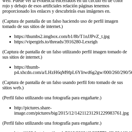
web. Puede ver la evidencia encerrados en un círculo en de color
rojo y debajo de esos artificiales relación páginas tenemos
proporcionado los enlaces y descubrirás esas imágenes en.
(Captura de pantalla de un falso haciendo uso de perfil imagen
tomado de sus sitios de internet.)
https://thumbs2.imgbox.com/b1/8b/T1nJJPvZ_t.jpg
https://vipergirls.to/threads/3916280-Lexeigh
(Captura de pantalla de un falso utilizando perfil imagen tomado de
sus sitios de internet.)
https://thumb-
p4.xhcdn.com/a/LHzH6qM9fpL6YIrwd6g2gw/000/260/290/5
(Captura de pantalla de un falso usando perfil foto tomado de sus
sitios web.)
(Perfil falso utilizando una fotografía para engañarte.)
http://pictures.share-
image.com/pictures/big/2015/12/14211231291229983761.jpg
(Perfil falso utilizando una fotografía para engañarte.)