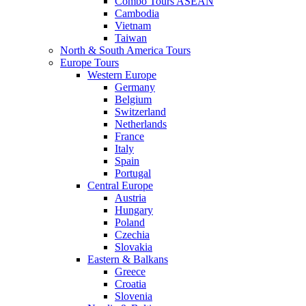
Combo Tours ASEAN
Cambodia
Vietnam
Taiwan
North & South America Tours
Europe Tours
Western Europe
Germany
Belgium
Switzerland
Netherlands
France
Italy
Spain
Portugal
Central Europe
Austria
Hungary
Poland
Czechia
Slovakia
Eastern & Balkans
Greece
Croatia
Slovenia