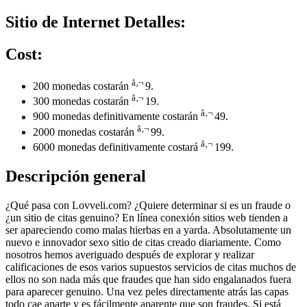
Sitio de Internet Detalles:
Cost:
â‚¬
200 monedas costarán
9.
â‚¬
300 monedas costarán
19.
â‚¬
900 monedas definitivamente costarán
49.
â‚¬
2000 monedas costarán
99.
â‚¬
6000 monedas definitivamente costará
199.
Descripción general
¿Qué pasa con Lovveli.com? ¿Quiere determinar si es un fraude o
¿un sitio de citas genuino? En línea conexión sitios web tienden a
ser apareciendo como malas hierbas en a yarda. Absolutamente un
nuevo e innovador sexo sitio de citas creado diariamente. Como
nosotros hemos averiguado después de explorar y realizar
calificaciones de esos varios supuestos servicios de citas muchos de
ellos no son nada más que fraudes que han sido engalanados fuera
para aparecer genuino. Una vez peles directamente atrás las capas
todo cae aparte y es fácilmente aparente que son fraudes. Si está