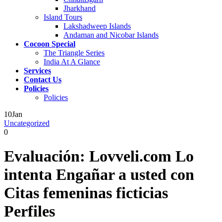
Jharkhand
Island Tours
Lakshadweep Islands
Andaman and Nicobar Islands
Cocoon Special
The Triangle Series
India At A Glance
Services
Contact Us
Policies
Policies
10
Jan
Uncategorized
0
Evaluación: Lovveli.com Lo
intenta Engañar a usted con
Citas femeninas ficticias
Perfiles