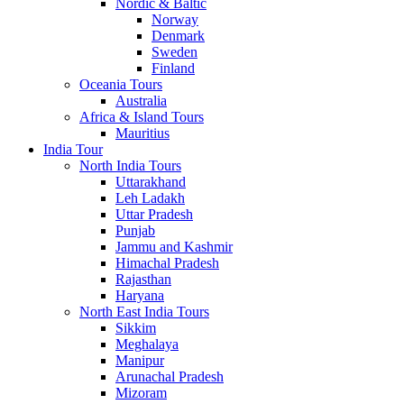
Nordic & Baltic
Norway
Denmark
Sweden
Finland
Oceania Tours
Australia
Africa & Island Tours
Mauritius
India Tour
North India Tours
Uttarakhand
Leh Ladakh
Uttar Pradesh
Punjab
Jammu and Kashmir
Himachal Pradesh
Rajasthan
Haryana
North East India Tours
Sikkim
Meghalaya
Manipur
Arunachal Pradesh
Mizoram