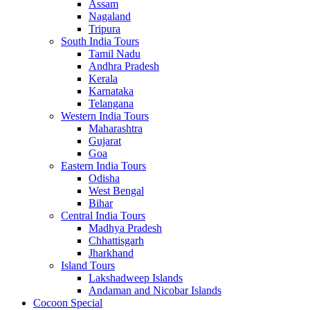
Assam
Nagaland
Tripura
South India Tours
Tamil Nadu
Andhra Pradesh
Kerala
Karnataka
Telangana
Western India Tours
Maharashtra
Gujarat
Goa
Eastern India Tours
Odisha
West Bengal
Bihar
Central India Tours
Madhya Pradesh
Chhattisgarh
Jharkhand
Island Tours
Lakshadweep Islands
Andaman and Nicobar Islands
Cocoon Special