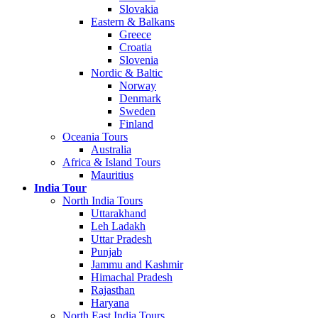
Slovakia
Eastern & Balkans
Greece
Croatia
Slovenia
Nordic & Baltic
Norway
Denmark
Sweden
Finland
Oceania Tours
Australia
Africa & Island Tours
Mauritius
India Tour
North India Tours
Uttarakhand
Leh Ladakh
Uttar Pradesh
Punjab
Jammu and Kashmir
Himachal Pradesh
Rajasthan
Haryana
North East India Tours