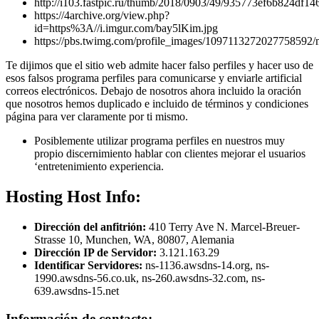
http://i103.fastpic.ru/thumb/2018/0903/49/935773ef6b824df1
https://4archive.org/view.php?
id=https%3A//i.imgur.com/bay5lKim.jpg
https://pbs.twimg.com/profile_images/1097113272027758592
Te dijimos que el sitio web admite hacer falso perfiles y hacer uso de
esos falsos programa perfiles para comunicarse y enviarle artificial
correos electrónicos. Debajo de nosotros ahora incluido la oración
que nosotros hemos duplicado e incluido de términos y condiciones
página para ver claramente por ti mismo.
Posiblemente utilizar programa perfiles en nuestros muy
propio discernimiento hablar con clientes mejorar el usuarios
‘entretenimiento experiencia.
Hosting Host Info:
Dirección del anfitrión:
410 Terry Ave N. Marcel-Breuer-
Strasse 10, Munchen, WA, 80807, Alemania
Dirección IP de Servidor:
3.121.163.29
Identificar Servidores:
ns-1136.awsdns-14.org, ns-
1990.awsdns-56.co.uk, ns-260.awsdns-32.com, ns-
639.awsdns-15.net
Información de contacto: