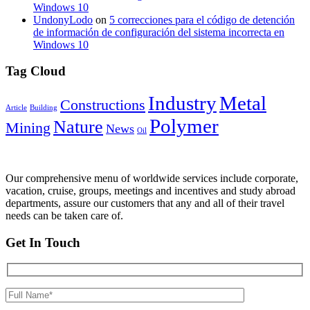
Windows 10
UndonyLodo
on
5 correcciones para el código de detención
de información de configuración del sistema incorrecta en
Windows 10
Tag Cloud
Industry
Metal
Constructions
Article
Building
Polymer
Nature
Mining
News
Oil
Our comprehensive menu of worldwide services include corporate,
vacation, cruise, groups, meetings and incentives and study abroad
departments, assure our customers that any and all of their travel
needs can be taken care of.
Get In Touch