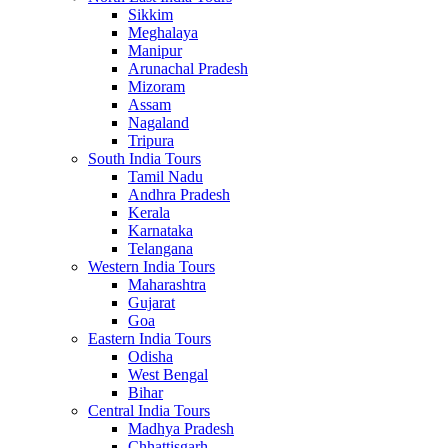
Sikkim
Meghalaya
Manipur
Arunachal Pradesh
Mizoram
Assam
Nagaland
Tripura
South India Tours
Tamil Nadu
Andhra Pradesh
Kerala
Karnataka
Telangana
Western India Tours
Maharashtra
Gujarat
Goa
Eastern India Tours
Odisha
West Bengal
Bihar
Central India Tours
Madhya Pradesh
Chhattisgarh