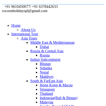
+91 9610450077/ +91 6378442633
cocoonholidayspl@gmail.com
Home
About Us
International Tour
Asia Tours
Middle East & Mediterranean
Dubai
Russia & Central Asia
Russia
Indian Subcontinent
Bhutan
Srilanka
Nepal
Maldives
South & FarEast Asia
Hong Kong & Macau
Singapore
Thailand
Indonesia(Bali & Bintan)
Malaysia