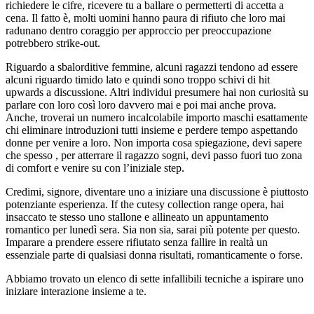
richiedere le cifre, ricevere tu a ballare o permetterti di accetta a
cena. Il fatto è, molti uomini hanno paura di rifiuto che loro mai
radunano dentro coraggio per approccio per preoccupazione
potrebbero strike-out.
Riguardo a sbalorditive femmine, alcuni ragazzi tendono ad essere
alcuni riguardo timido lato e quindi sono troppo schivi di hit
upwards a discussione. Altri individui presumere hai non curiosità su
parlare con loro così loro davvero mai e poi mai anche prova.
Anche, troverai un numero incalcolabile importo maschi esattamente
chi eliminare introduzioni tutti insieme e perdere tempo aspettando
donne per venire a loro. Non importa cosa spiegazione, devi sapere
che spesso , per atterrare il ragazzo sogni, devi passo fuori tuo zona
di comfort e venire su con l’iniziale step.
Credimi, signore, diventare uno a iniziare una discussione è piuttosto
potenziante esperienza. If the cutesy collection range opera, hai
insaccato te stesso uno stallone e allineato un appuntamento
romantico per lunedì sera. Sia non sia, sarai più potente per questo.
Imparare a prendere essere rifiutato senza fallire in realtà un
essenziale parte di qualsiasi donna risultati, romanticamente o forse.
Abbiamo trovato un elenco di sette infallibili tecniche a ispirare uno
iniziare interazione insieme a te.