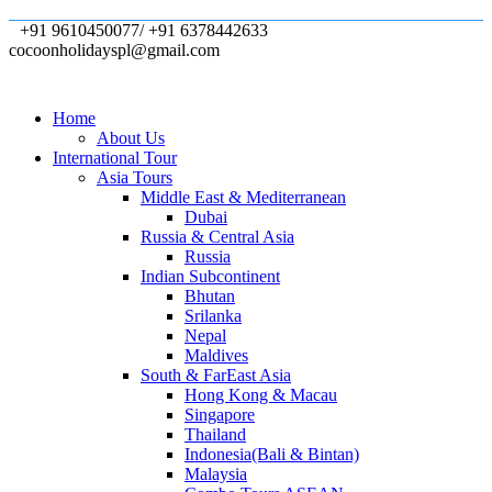
+91 9610450077/ +91 6378442633
cocoonholidayspl@gmail.com
Home
About Us
International Tour
Asia Tours
Middle East & Mediterranean
Dubai
Russia & Central Asia
Russia
Indian Subcontinent
Bhutan
Srilanka
Nepal
Maldives
South & FarEast Asia
Hong Kong & Macau
Singapore
Thailand
Indonesia(Bali & Bintan)
Malaysia