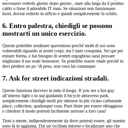
necessario vederlo giorno dopo giorno , stare alla larga da il postino
caldo o forse il adorabile IT man. Se situazioni non funzionano
fuori, dovrai vederlo in ufficio e quindi semplicemente fa schifo.
6. Entro palestra, chiedigli se possono
mostrarti un unico esercizio.
Questo potrebbe sembrare spaventoso perché molti di noi sono
vulnerabili riguardo ai nostri corpi, ma I stato conquista. Sei qui per
entrare forma, e hai bisogno di sentirti orgoglioso sarai provare
migliorare il tuo reale benessere. Se potrebbe essere vitale perché tu
devi perdere un po ‘di peso, non vuoi lui comunque.
7. Ask for street indicazioni stradali.
Questo funziona davvero in tutto il luogo. If you see a hot guy
all’interno light o tu stai guidando il bicycle attraverso park,
semplicemente chiedigli modi per ottenere in più vicino carburante
place, collection, qualunque cosa. Puoi finire per essere oltraggioso
e chiedere il modo potresti facilmente arrivare a loro casa!
Tieni a mente, indipendentemente da dove potresti essere, gli uomini
sono là in aggiunta. Dai un’occhiata intorno e localizzare uno che