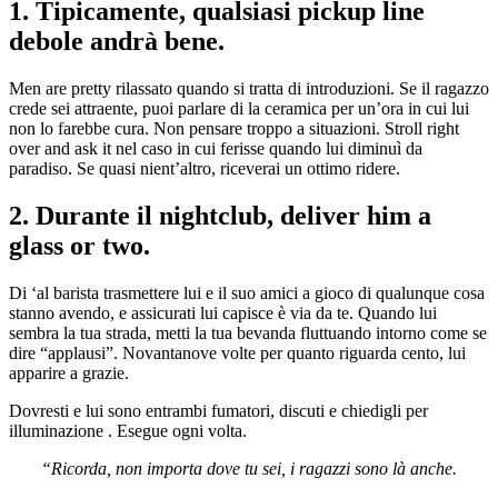
1. Tipicamente, qualsiasi pickup line
debole andrà bene.
Men are pretty rilassato quando si tratta di introduzioni. Se il ragazzo
crede sei attraente, puoi parlare di la ceramica per un’ora in cui lui
non lo farebbe cura. Non pensare troppo a situazioni. Stroll right
over and ask it nel caso in cui ferisse quando lui diminuì da
paradiso. Se quasi nient’altro, riceverai un ottimo ridere.
2. Durante il nightclub, deliver him a
glass or two.
Di ‘al barista trasmettere lui e il suo amici a gioco di qualunque cosa
stanno avendo, e assicurati lui capisce è via da te. Quando lui
sembra la tua strada, metti la tua bevanda fluttuando intorno come se
dire “applausi”. Novantanove volte per quanto riguarda cento, lui
apparire a grazie.
Dovresti e lui sono entrambi fumatori, discuti e chiedigli per
illuminazione . Esegue ogni volta.
“Ricorda, non importa dove tu sei, i ragazzi sono là anche.