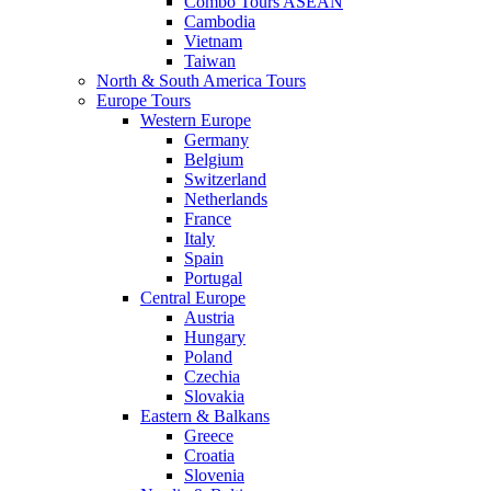
Combo Tours ASEAN
Cambodia
Vietnam
Taiwan
North & South America Tours
Europe Tours
Western Europe
Germany
Belgium
Switzerland
Netherlands
France
Italy
Spain
Portugal
Central Europe
Austria
Hungary
Poland
Czechia
Slovakia
Eastern & Balkans
Greece
Croatia
Slovenia