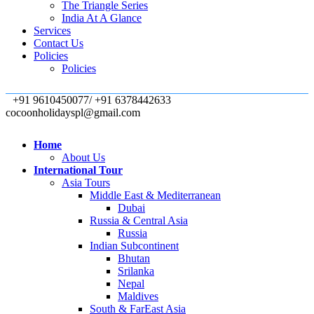
The Triangle Series
India At A Glance
Services
Contact Us
Policies
Policies
+91 9610450077/ +91 6378442633
cocoonholidayspl@gmail.com
Home
About Us
International Tour
Asia Tours
Middle East & Mediterranean
Dubai
Russia & Central Asia
Russia
Indian Subcontinent
Bhutan
Srilanka
Nepal
Maldives
South & FarEast Asia