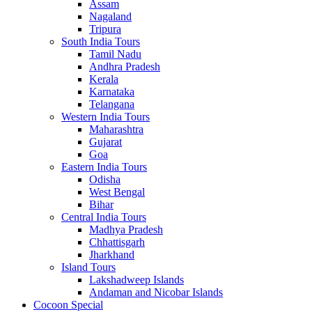
Assam
Nagaland
Tripura
South India Tours
Tamil Nadu
Andhra Pradesh
Kerala
Karnataka
Telangana
Western India Tours
Maharashtra
Gujarat
Goa
Eastern India Tours
Odisha
West Bengal
Bihar
Central India Tours
Madhya Pradesh
Chhattisgarh
Jharkhand
Island Tours
Lakshadweep Islands
Andaman and Nicobar Islands
Cocoon Special