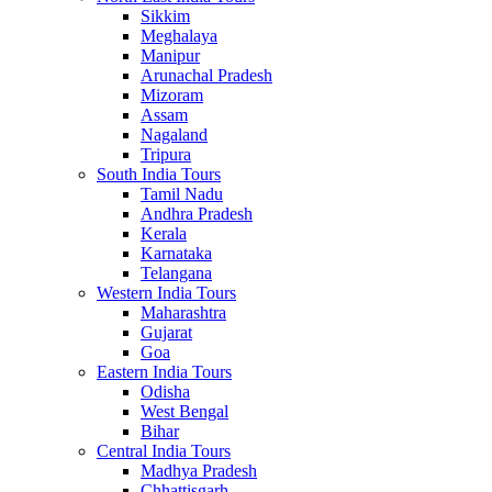
Sikkim
Meghalaya
Manipur
Arunachal Pradesh
Mizoram
Assam
Nagaland
Tripura
South India Tours
Tamil Nadu
Andhra Pradesh
Kerala
Karnataka
Telangana
Western India Tours
Maharashtra
Gujarat
Goa
Eastern India Tours
Odisha
West Bengal
Bihar
Central India Tours
Madhya Pradesh
Chhattisgarh