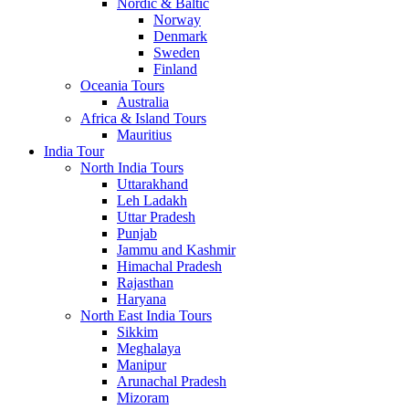
Nordic & Baltic
Norway
Denmark
Sweden
Finland
Oceania Tours
Australia
Africa & Island Tours
Mauritius
India Tour
North India Tours
Uttarakhand
Leh Ladakh
Uttar Pradesh
Punjab
Jammu and Kashmir
Himachal Pradesh
Rajasthan
Haryana
North East India Tours
Sikkim
Meghalaya
Manipur
Arunachal Pradesh
Mizoram