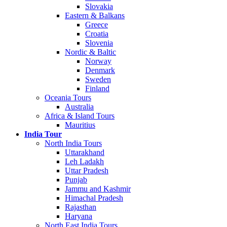
Slovakia
Eastern & Balkans
Greece
Croatia
Slovenia
Nordic & Baltic
Norway
Denmark
Sweden
Finland
Oceania Tours
Australia
Africa & Island Tours
Mauritius
India Tour
North India Tours
Uttarakhand
Leh Ladakh
Uttar Pradesh
Punjab
Jammu and Kashmir
Himachal Pradesh
Rajasthan
Haryana
North East India Tours