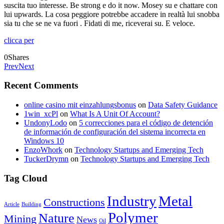
suscita tuo interesse. Be strong e do it now. Mosey su e chattare con
lui upwards. La cosa peggiore potrebbe accadere in realtà lui snobba
sia tu che se ne va fuori . Fidati di me, riceverai su. E veloce.
clicca per
0
Shares
Prev
Next
Recent Comments
online casino mit einzahlungsbonus
on
Data Safety Guidance
1win_xcPl
on
What Is A Unit Of Account?
UndonyLodo
on
5 correcciones para el código de detención
de información de configuración del sistema incorrecta en
Windows 10
EnzoWhork
on
Technology Startups and Emerging Tech
TuckerDrymn
on
Technology Startups and Emerging Tech
Tag Cloud
Industry
Metal
Constructions
Article
Building
Polymer
Nature
Mining
News
Oil